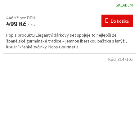
SKLADEM
446 Kč bez DPH
Do košíku
499 Kč
/ ks
Popis produktu:Elegantní dárkový set spojuje to nejlepší ze
španělské gurmánské tradice – jemnou iberskou paštiku s lanýži,
luxusní křehké tyčinky Picos Gourmet a...
Kód:
3147105