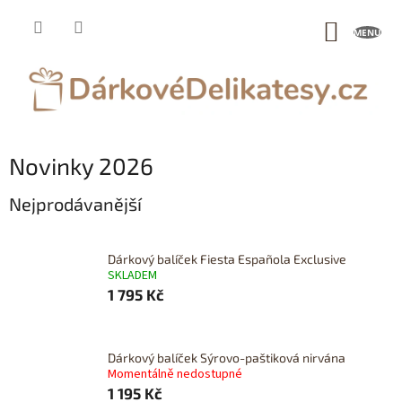
Přejít
na
NÁKUP
obsah
KOŠÍK
Novinky 2026
Nejprodávanější
Dárkový balíček Fiesta Española Exclusive
SKLADEM
1 795 Kč
Dárkový balíček Sýrovo-paštiková nirvána
Momentálně nedostupné
1 195 Kč