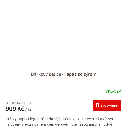
Dárkový balíček Tapas se sýrem
SKLADEM
812 Kč bez DPH
Do košíku
909 Kč
/ ks
Krátký popis Elegantní dárkový balíček spojující vyzrálý ovčí sýr
naložený v extra panenském olivovém oleji s rozmarýnem, dvě