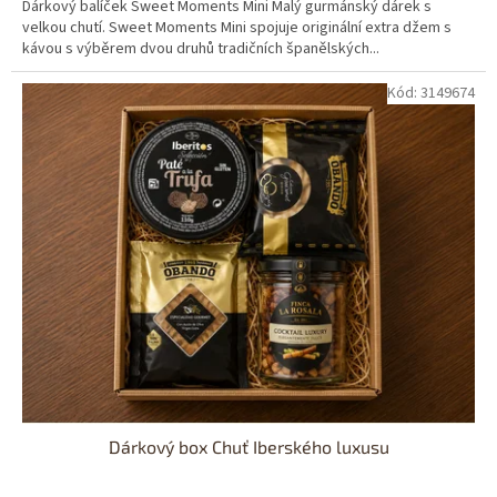
Dárkový balíček Sweet Moments Mini Malý gurmánský dárek s
velkou chutí. Sweet Moments Mini spojuje originální extra džem s
kávou s výběrem dvou druhů tradičních španělských...
Kód:
3149674
Dárkový box Chuť Iberského luxusu