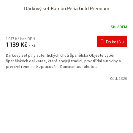
Dárkový set Ramón Peña Gold Premium
SKLADEM
1 017 Kč bez DPH
Do košíku
1 139 Kč
/ ks
Dárkový set plný autentických chutí Španělska Objevte výběr
španělských delikates, které spojují tradici, prvotřídní suroviny a
precizní řemeslné zpracování. Dominantou tohoto...
Kód:
1326