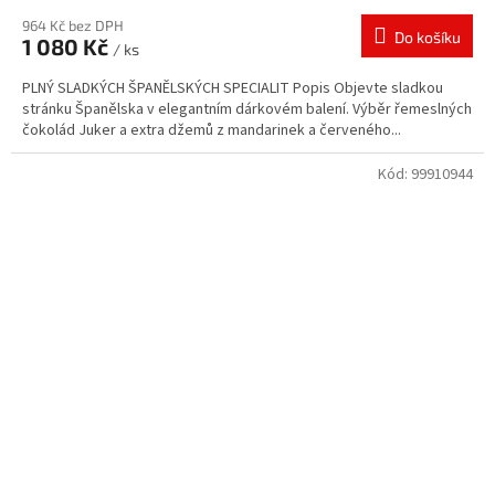
964 Kč bez DPH
Do košíku
1 080 Kč
/ ks
PLNÝ SLADKÝCH ŠPANĚLSKÝCH SPECIALIT Popis Objevte sladkou
stránku Španělska v elegantním dárkovém balení. Výběr řemeslných
čokolád Juker a extra džemů z mandarinek a červeného...
Kód:
99910944