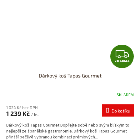
Z
ZDARMA
D
Dárkový koš Tapas Gourmet
A
R
SKLADEM
M
1 024 Kč bez DPH
Do košíku
1 239 Kč
/ ks
A
Dárkový koš Tapas Gourmet Dopřejte sobě nebo svým blízkým to
nejlepší ze španělské gastronomie. Dárkový koš Tapas Gourmet
přináší pečlivě vybranou kombinaci prémiových...