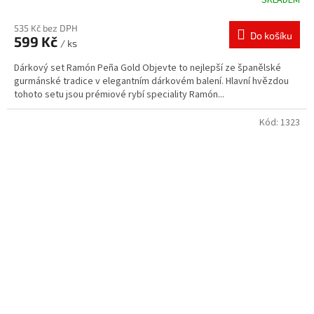
SKLADEM
535 Kč bez DPH
Do košíku
599 Kč
/ ks
Dárkový set Ramón Peña Gold Objevte to nejlepší ze španělské
gurmánské tradice v elegantním dárkovém balení. Hlavní hvězdou
tohoto setu jsou prémiové rybí speciality Ramón...
Kód:
1323