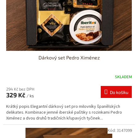
ů
o
d
u
k
t
ů
Dárkový set Pedro Ximénez
SKLADEM
294 Kč bez DPH
Do košíku
329 Kč
/ ks
Krátký popis Elegantní dárkový set pro milovníky španělských
delikates. Kombinace jemné iberské paštiky s rozinkami Pedro
Ximénez a dvou druhů tradičních křupavých tyčinek...
Kód:
3147099