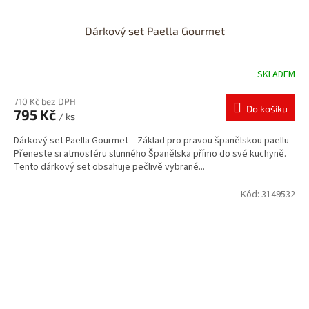
Dárkový set Paella Gourmet
SKLADEM
710 Kč bez DPH
Do košíku
795 Kč
/ ks
Dárkový set Paella Gourmet – Základ pro pravou španělskou paellu
Přeneste si atmosféru slunného Španělska přímo do své kuchyně.
Tento dárkový set obsahuje pečlivě vybrané...
Kód:
3149532