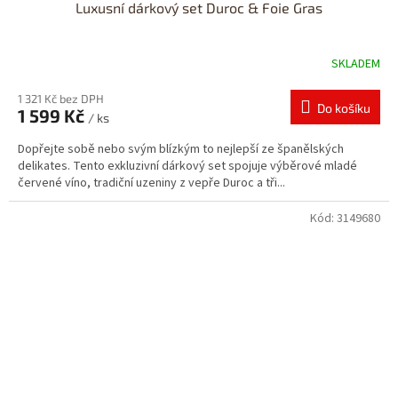
Luxusní dárkový set Duroc & Foie Gras
SKLADEM
1 321 Kč bez DPH
Do košíku
1 599 Kč
/ ks
Dopřejte sobě nebo svým blízkým to nejlepší ze španělských
delikates. Tento exkluzivní dárkový set spojuje výběrové mladé
červené víno, tradiční uzeniny z vepře Duroc a tři...
Kód:
3149680