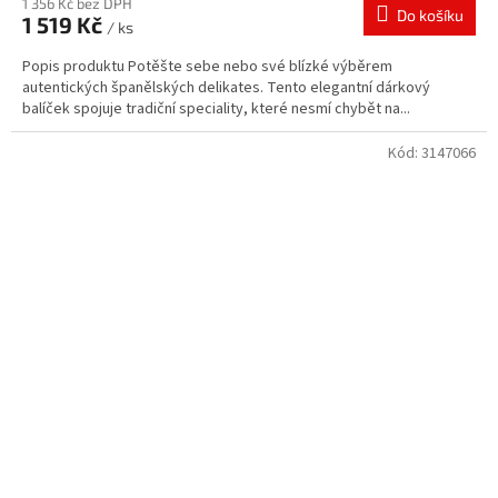
1 356 Kč bez DPH
Do košíku
1 519 Kč
/ ks
Popis produktu Potěšte sebe nebo své blízké výběrem
autentických španělských delikates. Tento elegantní dárkový
balíček spojuje tradiční speciality, které nesmí chybět na...
Kód:
3147066