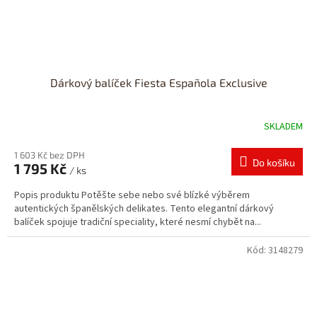
Dárkový balíček Fiesta Española Exclusive
SKLADEM
1 603 Kč bez DPH
Do košíku
1 795 Kč
/ ks
Popis produktu Potěšte sebe nebo své blízké výběrem
autentických španělských delikates. Tento elegantní dárkový
balíček spojuje tradiční speciality, které nesmí chybět na...
Kód:
3148279