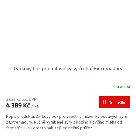
Dárkový box pro milovníký sýrů chuť Extremadury
SKLADEM
3 627 Kč bez DPH
Do košíku
4 389 Kč
/ ks
Popis produktu: Dárkový box pro všechny milovníky poctivých sýrů
z Extremadury. Ručně vyráběné sýry z kozího a ovčího mléka od
farmářů Silva Cordero nabízejí jedinečný průřez...