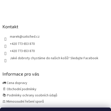
t
í
Kontakt
marek
@
satisfied.cz
+420 773 653 870
+420 773 653 870
Jaké dobroty chystáme do našich košů? Sledujte Facebook
Informace pro vás
🚛 Cena dopravy
📄 Obchodní podmínky
📚 Podmínky ochrany osobních údajů
⚖️ Mimosoudní řešení sporů