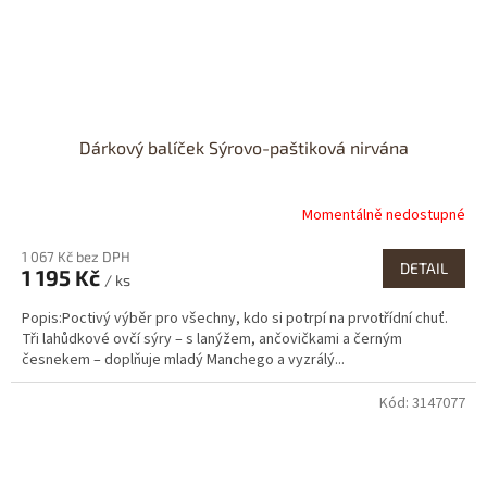
Dárkový balíček Sýrovo-paštiková nirvána
Momentálně nedostupné
1 067 Kč bez DPH
DETAIL
1 195 Kč
/ ks
Popis:Poctivý výběr pro všechny, kdo si potrpí na prvotřídní chuť.
Tři lahůdkové ovčí sýry – s lanýžem, ančovičkami a černým
česnekem – doplňuje mladý Manchego a vyzrálý...
Kód:
3147077