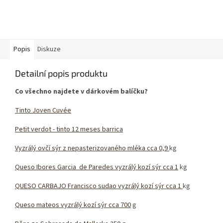
Popis
Diskuze
Detailní popis produktu
Co všechno najdete v dárkovém balíčku?
Tinto Joven Cuvée
Petit verdot - tinto 12 meses barrica
Vyzrálý ovčí sýr z nepasterizovaného mléka cca 0,9
kg
Queso Ibores Garcia de Paredes vyzrálý kozí sýr cca 1
kg
QUESO CARBAJO Francisco sudao vyzrálý kozí sýr cca 1
kg
Queso mateos vyzrálý kozí sýr cca 700
g