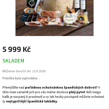
5 999 Kč
Měrná
SKLADEM
cena:
Můžeme doručit do:
13.8.2026
Položka byla vyprodána…
Přemýšlíte nad
pořádnou ochutnávkou španělských dobrot?
V
této maxi variantě jich pro vás máme doslova
plný pytel
. Náš mega
balík je nacpaný k prasknutí a vy tak hezky postupně můžete ochutnat
ty
nejtypičtější španělské lahůdky.