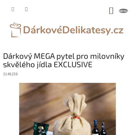
Přejít
na
NÁKUP
obsah
KOŠÍK
Dárkový MEGA pytel pro milovníky
skvělého jídla EXCLUSIVE
3148258