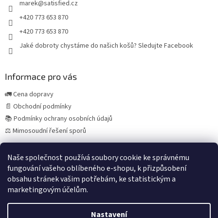
marek
@
satisfied.cz
+420 773 653 870
+420 773 653 870
Jaké dobroty chystáme do našich košů? Sledujte Facebook
Informace pro vás
🚛 Cena dopravy
📄 Obchodní podmínky
📚 Podmínky ochrany osobních údajů
⚖️ Mimosoudní řešení sporů
Naše společnost používá soubory cookie ke správnému
fungování vašeho oblíbeného e-shopu, k přizpůsobení
Španělská vína a delikatesy
obsahu stránek vašim potřebám, ke statistickým a
marketingovým účelům.
Nastavení
Vytvořil Shoptet