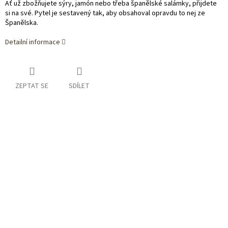
Ať už zbožňujete sýry, jamón nebo třeba španělské salámky, přijdete
si na své. Pytel je sestavený tak, aby obsahoval opravdu to nej ze
Španělska.
Detailní informace
ZEPTAT SE
SDÍLET