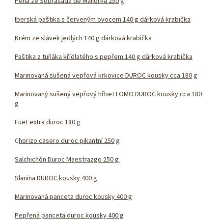
Pěna ze Sobrasada de Mallorka 250
g
Iberská paštika s červeným ovocem 140 g dárková krabička
Krém ze slávek jedlých 140 g dárková krabička
Paštika z tuňáka křídlatého s pepřem 140 g dárková krabička
Marinovaná sušená vepřová krkovice DUROC kousky cca 180
g
Marinovaný sušený vepřový hřbet LOMO DUROC kousky cca 180
g
F
uet extra duroc 180
g
C
horizo casero duroc pikantní 250
g
Salchichón Duroc Maestrazgo 250 g
Slanina DUROC kousky 400 g
Marinovaná panceta duroc kousky 400 g
Pepřená panceta duroc kousky 400 g