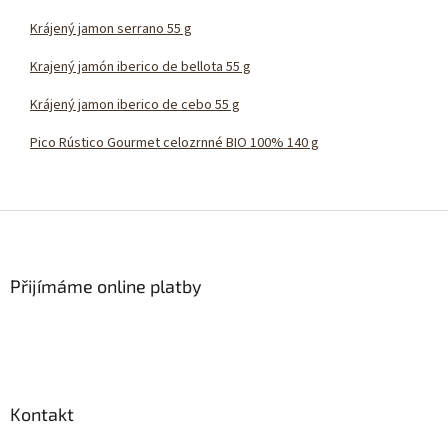
Krájený jamon serrano 55 g
Krajený jamón iberico de bellota 55 g
Krájený jamon iberico de cebo 55 g
Pico Rústico Gourmet celozrnné BIO 100% 140 g
Z
á
p
a
Přijímáme online platby
t
í
Kontakt