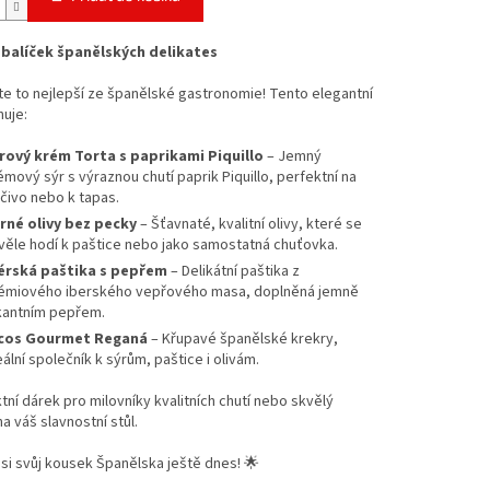
balíček španělských delikates
e to nejlepší ze španělské gastronomie! Tento elegantní
uje:
rový krém Torta s paprikami Piquillo
– Jemný
émový sýr s výraznou chutí paprik Piquillo, perfektní na
čivo nebo k tapas.
rné olivy bez pecky
– Šťavnaté, kvalitní olivy, které se
věle hodí k paštice nebo jako samostatná chuťovka.
érská paštika s pepřem
– Delikátní paštika z
émiového iberského vepřového masa, doplněná jemně
kantním pepřem.
cos Gourmet Reganá
– Křupavé španělské krekry,
eální společník k sýrům, paštice i olivám.
tní dárek pro milovníky kvalitních chutí nebo skvělý
a váš slavnostní stůl.
 si svůj kousek Španělska ještě dnes! 🌟