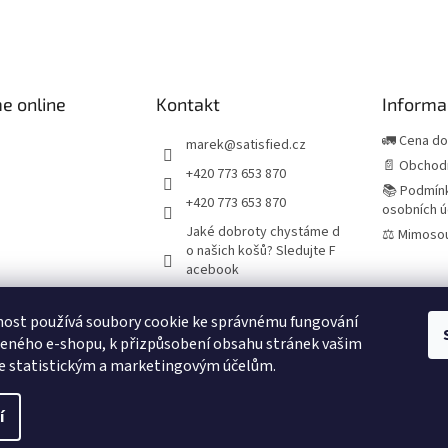
e online
Kontakt
Informa
🚛 Cena d
marek
@
satisfied.cz
📄 Obchod
+420 773 653 870
📚 Podmín
+420 773 653 870
osobních ú
Jaké dobroty chystáme d
⚖️ Mimosou
o našich košů? Sledujte F
acebook
nost používá soubory cookie ke správnému fungování
Španělská vína a delikatesy
eného e-shopu, k přizpůsobení obsahu stránek vašim
e statistickým a marketingovým účelům.
í
azena.