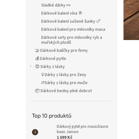
n
Sladké dárky 🍬
e
Dárkové balení vína 🥂
l
Dárkové balení sušené šunky 🍗
Dárková balení pro milovníky masa
Dárkové sety pro milovníky ryb a
mořských plodů
🤝 Dárkové balíčky pro firmy
💰 Dárkové pytle
😍 Dárky z lásky
♀ Dárky z lásky pro ženy
♂ Dárky z lásky pro muže
📦 Dárkové bedny plné dobrot
Top 10 produktů
Dárkový pytel pro masožravce
basic Jamon
1 699 Kč