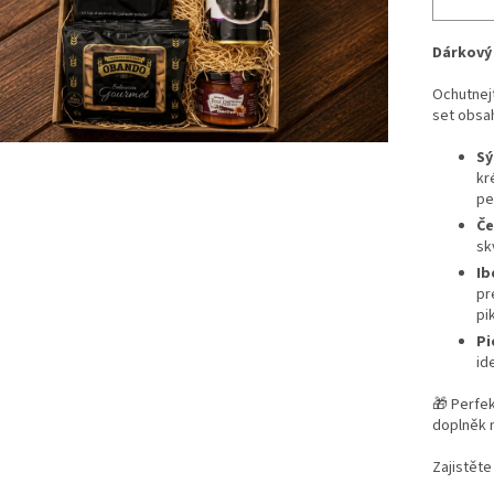
Dárkový 
Ochutnejt
set obsah
Sý
kr
pe
Če
sk
Ib
pr
pi
Pi
id
🎁 Perfek
doplněk n
Zajistěte