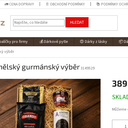
🚛 CENA DOPRAVY
📄 OBCHODNÍ PODMÍNKY
📚 PODMÍNKY OCHR
HLEDAT
alíčky pro firmy
💰 Dárkové pytle
😍 Dárky z lásky
📦 D
ký výběr
nělský gurmánský výběr
3149529
389
Měrná
SKLA
cena:
Můžeme d