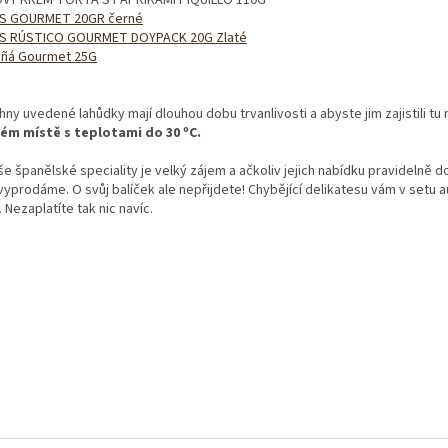
S GOURMET 20GR černé
S RÚSTICO GOURMET DOYPACK 20G Zlaté
ñá Gourmet 25G
ny uvedené lahůdky mají dlouhou dobu trvanlivosti a abyste jim zajistili tu n
ém místě s teplotami do
30 ºC.
še španělské speciality je velký zájem a ačkoliv jejich nabídku pravidelně 
 vyprodáme. O svůj balíček ale nepřijdete! Chybějící delikatesu vám v setu
 Nezaplatíte tak nic navíc.