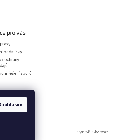
ce pro vás
opravy
ní podmínky
ky ochrany
dajů
dní řešení sporů
Souhlasím
Vytvořil Shoptet