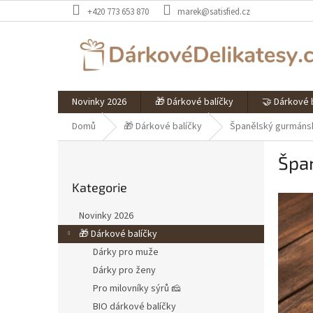
Přejít
+420 773 653 870
marek@satisfied.cz
na
obsah
Novinky 2026
🎁 Dárkové balíčky
🤝 Dárkové b
Domů
🎁 Dárkové balíčky
Španělský gurmáns
P
Špa
o
Přeskočit
s
Kategorie
kategorie
t
r
Novinky 2026
a
🎁 Dárkové balíčky
n
Dárky pro muže
n
í
Dárky pro ženy
p
Pro milovníky sýrů 🧀
a
BIO dárkové balíčky