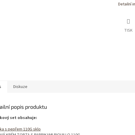
Detailní 
TISK
s
Diskuze
ailní popis produktu
kový set obsahuje:
ika s pepřem 110G sklo
VÝ KRÉM TORTA S PAPRIKAMI PIQUILLO 110G