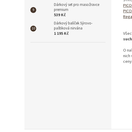
Dárkový set pro masožravce
PICO
premium
PICO
539 Kč
Rega
Dárkový balíček Sýrovo-
paštiková nirvána
Všech
1 195 Kč
such
O na
nich
ceny.
Z