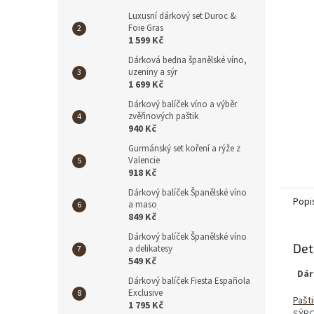
Luxusní dárkový set Duroc &
Foie Gras
1 599 Kč
Dárková bedna španělské víno,
uzeniny a sýr
1 699 Kč
Dárkový balíček víno a výběr
zvěřinových paštik
940 Kč
Gurmánský set koření a rýže z
Valencie
918 Kč
Dárkový balíček Španělské víno
Popi
a maso
849 Kč
Dárkový balíček Španělské víno
Det
a delikatesy
549 Kč
Dár
Dárkový balíček Fiesta Española
Exclusive
Pašt
1 795 Kč
SÝRO