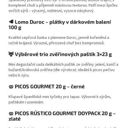
Španělský prémiový ovčí sýr s tvrdou pastou, dlouze zrající, s
komplexní chutí a příjemně máslovou texturou. Patří mezi špičku
ovčích sýrů – výrazný, noblesní, vysoce návykový.
🥩 Lomo Duroc – plátky v dárkovém balení
100 g
Kvalitní vepřová šunka z plemene Duroc, jemně kořeněná a
ručně krájená. Výrazná, přirozená chuť bez kompromisů.
🦌 Výběrové trio zvěřinových paštik 3×23 g
Mini degustační sada delikátních paštik ze zvěřiny: jelení, kančí a
bažantí/královská zvěřina (dle výrobce). Ideální k picos pečivu
nebo k sýru.
🥨 PICOS GOURMET 20 g – černé
Křupavé španělské mini tyčinky pro tapas. Výborné k sýrům,
paštikám i uzeninám.
🥨 PICOS RÚSTICO GOURMET DOYPACK 20 g –
zlaté