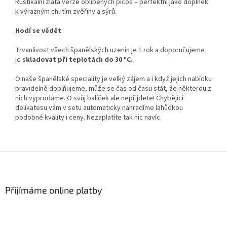
Rustikální zlatá verze oblíbených picos – perfektní jako doplněk
k výrazným chutím zvěřiny a sýrů.
Hodí se vědět
Trvanlivost všech španělských uzenin je 1 rok a doporučujeme
je
skladovat při teplotách
do 30 ºC.
O naše španělské speciality je velký zájem a i když jejich nabídku
pravidelně doplňujeme, může se čas od času stát, že některou z
nich vyprodáme. O svůj balíček ale nepřijdete! Chybějící
delikatesu vám v setu automaticky nahradíme lahůdkou
podobné kvality i ceny. Nezaplatíte tak nic navíc.
Z
á
p
a
Přijímáme online platby
t
í