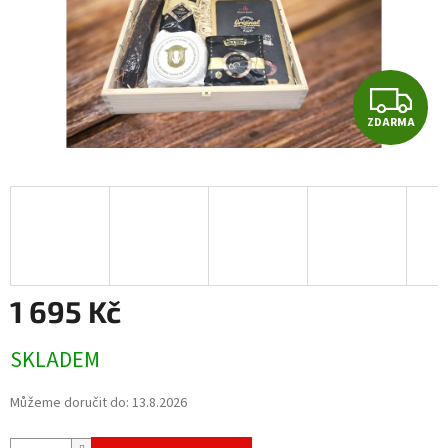
Z
ZDARMA
D
A
R
M
A
1 695 Kč
Měrná
SKLADEM
cena:
Můžeme doručit do:
13.8.2026