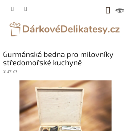
Přejít
na
NÁKUP
obsah
KOŠÍK
Gurmánská bedna pro milovníky
středomořské kuchyně
3147107