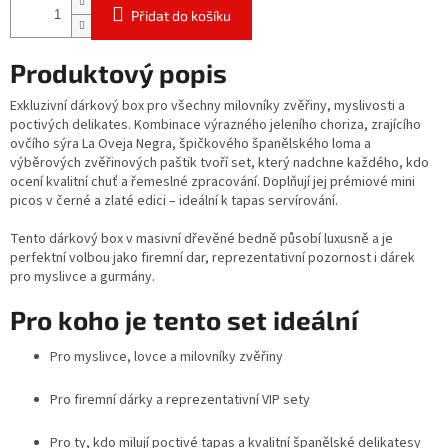
Přidat do košíku
Produktový popis
Exkluzivní dárkový box pro všechny milovníky zvěřiny, myslivosti a
poctivých delikates. Kombinace výrazného jeleního choriza, zrajícího
ovčího sýra La Oveja Negra, špičkového španělského loma a
výběrových zvěřinových paštik tvoří set, který nadchne každého, kdo
ocení kvalitní chuť a řemeslné zpracování. Doplňují jej prémiové mini
picos v černé a zlaté edici – ideální k tapas servírování.
Tento dárkový box v masivní dřevěné bedně působí luxusně a je
perfektní volbou jako firemní dar, reprezentativní pozornost i dárek
pro myslivce a gurmány.
Pro koho je tento set ideální
Pro myslivce, lovce a milovníky zvěřiny
Pro firemní dárky a reprezentativní VIP sety
Pro ty, kdo milují poctivé tapas a kvalitní španělské delikatesy